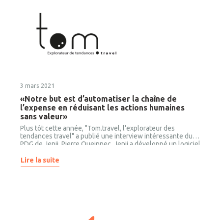
3 mars 2021
«Notre but est d’automatiser la chaîne de
l’expense en réduisant les actions humaines
sans valeur»
Plus tôt cette année, "Tom.travel, l'explorateur des
tendances travel" a publié une interview intéressante du
PDG de Jenji, Pierre Queinnec. Jenji a développé un logiciel
de notes de frais basé sur l’intelligence artificielle.
Entreprise du secteur technologique, elle compte
Lire la suite
aujourd’hui plusieurs centaines de milliers d’utilisateurs
actifs. En quoi consiste la solution? Comment dépoussière-
t-elle un secteur en retard sur le plan technologique?
Découvrez les réponses à ces questions et plus encore
dans l’interview par “Tom.travel, l’explorateur des
tendances travel” de Julia Luczak-Rougeaux et avec Pierre
Queinnec, PDG et cofondateur de Jenji.