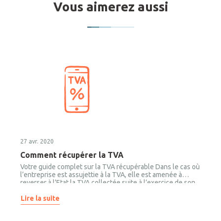
Vous aimerez aussi
27 avr. 2020
Comment récupérer la TVA
Votre guide complet sur la TVA récupérable Dans le cas où
l’entreprise est assujettie à la TVA, elle est amenée à
reverser à l’Etat la TVA collectée suite à l’exercice de son
activité. En contrepartie, l’entreprise est en mesure de
récupérer la TVA payée sur ces dépenses engagées dans le
Lire la suite
cadre de son activité professionnelle. On vous explique
comment tout cela marche ! Qu'est ce que la TVA