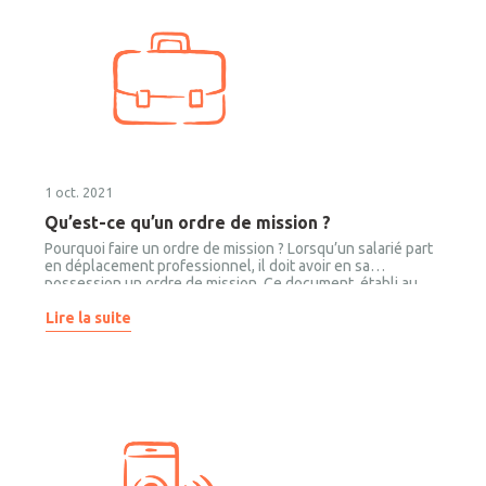
1 oct. 2021
Qu’est-ce qu’un ordre de mission ?
Pourquoi faire un ordre de mission ? Lorsqu’un salarié part
en déplacement professionnel, il doit avoir en sa
possession un ordre de mission. Ce document, établi au
format PDF ou Word, est tout simplement obligatoire pour
assurer une protection optimale au collaborateur, mais
Lire la suite
également faciliter le remboursement de ses dépenses
professionnelles.