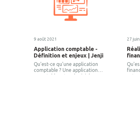
9 août 2021
27 jui
Application comptable -
Réali
Définition et enjeux | Jenji
finan
Qu'est-ce qu'une application
Qu'es
comptable ? Une application
financ
comptable est un logiciel
entrep
capable d'automatiser les
antic
processus de gestion de compte
de sa
généralement fastidieux (tels
se re
que la collecte et la saisie des
son m
données financières de votre
un che
entreprise dans un référentiel
oblig
sécurisé), mais également la
conse
génération de rapports détaillés
santé
pour permettre le traitement
efficace et rapide des