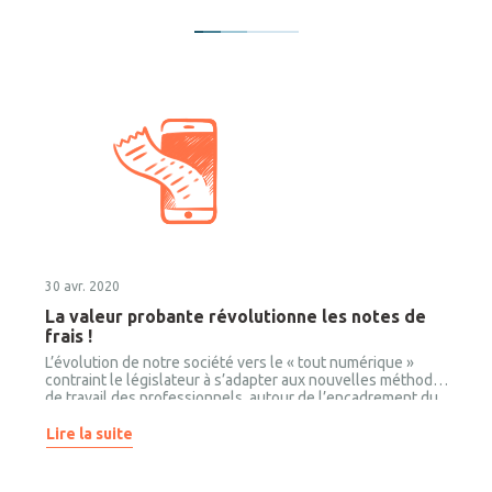
30 avr. 2020
La valeur probante révolutionne les notes de
frais !
L’évolution de notre société vers le « tout numérique »
contraint le législateur à s’adapter aux nouvelles méthodes
de travail des professionnels, autour de l’encadrement du
monde numérique ; les règles évoluent et, avec elles, les
process se modernisent. De grandes avancées ont été
Lire la suite
faites dans la réglementation de la valeur des données
numérisées, impactant directement le mode de
conservation des dépenses professionnelles et, donc,