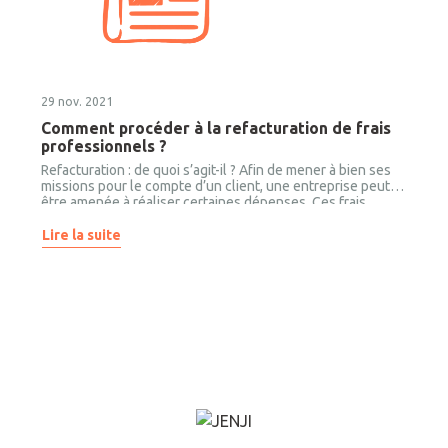
29 nov. 2021
Comment procéder à la refacturation de frais
professionnels ?
Refacturation : de quoi s’agit-il ? Afin de mener à bien ses
missions pour le compte d’un client, une entreprise peut
être amenée à réaliser certaines dépenses. Ces frais,
engagés pour le compte de son client, peuvent ensuite être
remboursés à l’entreprise.
Lire la suite