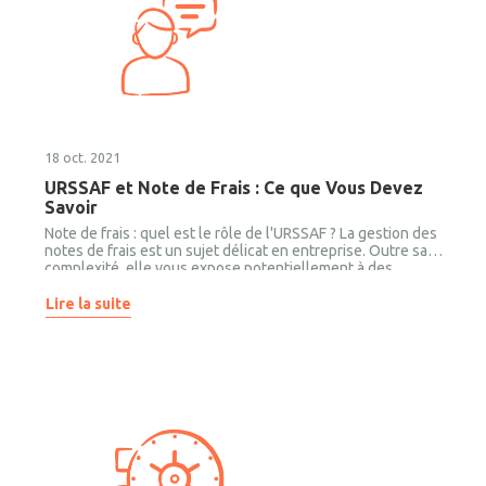
18 oct. 2021
URSSAF et Note de Frais : Ce que Vous Devez
Savoir
Note de frais : quel est le rôle de l'URSSAF ? La gestion des
notes de frais est un sujet délicat en entreprise. Outre sa
complexité, elle vous expose potentiellement à des
sanctions financières en cas de contrôle de l’URSSAF car les
contrôleurs sont très attentifs à la façon dont sont traitées
Lire la suite
les dépenses professionnelles. En cas d’erreurs, même
involontaires, vous risquez ce que tout chef d’entreprise
redoute : un redressement fiscal.