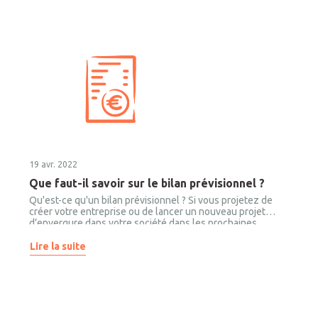
19 avr. 2022
Que faut-il savoir sur le bilan prévisionnel ?
Qu'est-ce qu'un bilan prévisionnel ? Si vous projetez de
créer votre entreprise ou de lancer un nouveau projet
d’envergure dans votre société dans les prochaines
semaines, vous êtes sans doute en train de travailler sur
votre business plan. Avez-vous pensé à y inclure un bilan
Lire la suite
prévisionnel ? Ce document est indispensable, car il va vous
permettre d’anticiper la santé financière de votre société
pour les années à venir.