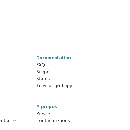
cadre d’une mission
professionnelle, la TVA sur les
frais de parking est totalement
récupérable, ce qui n’est pas
négligeable quand on cherche à
optimiser ses coûts.
Documentation
FAQ
it
Support
Status
Télécharger l'app
A propos
Presse
ntialité
Contactez-nous