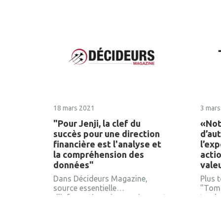
18 mars 2021
3 mars
"Pour Jenji, la clef du
«Not
succès pour une direction
d’au
financière est l'analyse et
l’exp
la compréhension des
acti
données"
vale
Dans Décideurs Magazine,
Plus t
source essentielle
"Tom.
d’informations économiques et
tenda
financières, retrouvez l’interview
inter
de Pierre Queinnec, PDG de Jenji.
de Jen