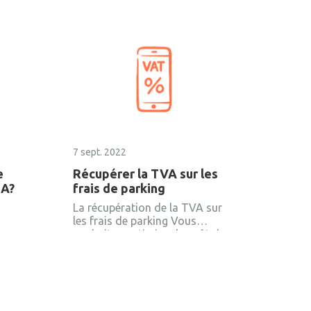
7 sept. 2022
e
Récupérer la TVA sur les
&A?
frais de parking
La récupération de la TVA sur
les frais de parking Vous
souhaitez optimiser le coût des
notes de frais dans votre
entreprise ? De nombreux leviers
existent et l’un d’entre eux
concerne les frais de parking. En
effet, il faut savoir que dans le