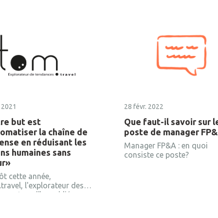
 2021
28 févr. 2022
re but est
Que faut-il savoir sur l
tomatiser la chaîne de
poste de manager FP
ense en réduisant les
Manager FP&A : en quoi
ons humaines sans
consiste ce poste?
ur»
ôt cette année,
travel, l'explorateur des
nces travel" a publié une
view intéressante du PDG
ji, Pierre Queinnec. Jenji a