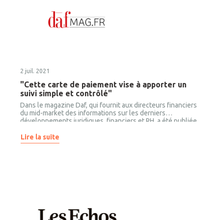
2 juil. 2021
"Cette carte de paiement vise à apporter un
suivi simple et contrôlé"
Dans le magazine Daf, qui fournit aux directeurs financiers
du mid-market des informations sur les derniers
développements juridiques, financiers et RH, a été publiée
une nouvelle interview de notre CEO, Pierre Queinnec.
Dans cet échange aux côtés du journaliste Florian Langlois,
Lire la suite
Pierre Queinnec présente de notre dernier produit : Jenji
Pay.