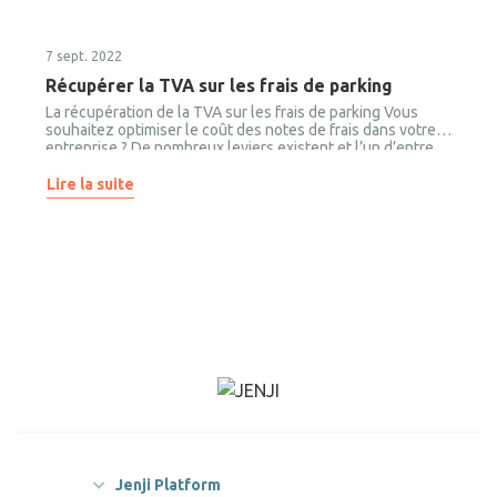
7 sept. 2022
Récupérer la TVA sur les frais de parking
La récupération de la TVA sur les frais de parking Vous
souhaitez optimiser le coût des notes de frais dans votre
entreprise ? De nombreux leviers existent et l’un d’entre
eux concerne les frais de parking. En effet, il faut savoir que
dans le cadre d’une mission professionnelle, la TVA sur les
Lire la suite
frais de parking est totalement récupérable, ce qui n’est pas
négligeable quand on cherche à optimiser ses coûts.
Jenji Platform