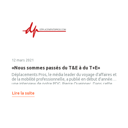
12 mars 2021
«Nous sommes passés du T&E à du T+E»
Déplacements Pros, le média leader du voyage d'affaires et
de la mobilité professionnelle, a publié en début d'année
une interview de notre PDG, Pierre Queinnec. Dans cette
interview, Pierre Queinnec partage avec la journaliste
Margot Ladiray sa vision sur le virage numérique du voyage
Lire la suite
d'affaires, nos ambitions sur le marché du voyage d'affaires,
et bien plus encore. Lisez cet article pour découvrir les
réponses à ces questions et bien plus encore.