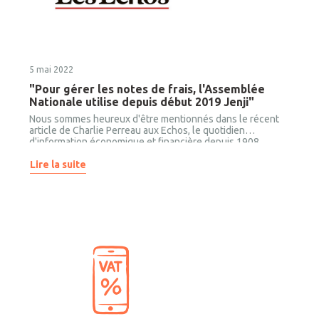
5 mai 2022
"Pour gérer les notes de frais, l'Assemblée
Nationale utilise depuis début 2019 Jenji"
Nous sommes heureux d'être mentionnés dans le récent
article de Charlie Perreau aux Echos, le quotidien
d'information économique et financière depuis 1908.
L'article dresse le portrait de Jenji et fait l'état des lieux du
marché des frais professionnels.
Lire la suite